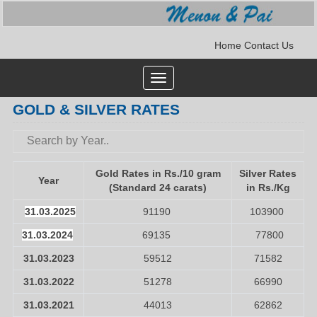
Home
Contact Us
Toggle
navigation
GOLD & SILVER RATES
Gold Rates in Rs./10 gram
Silver Rates
Year
(Standard 24 carats)
in Rs./Kg
31.03.2025
91190
103900
31.03.2024
69135
77800
31.03.2023
59512
71582
31.03.2022
51278
66990
31.03.2021
44013
62862